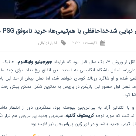
نهایی شدخداحافظی با هم‌تیمی‌ها؛ خرید ناموفق PSG در رُم
آگوست 1, 2022
اخبار فوتبالی
سال قبل بود که قرارداد
جورجینیو واینالدوم
، هافبک 31 ساله
علی‌رغم تمایل باشگاه انگلیسی به تمدید، این اتفاق رخ نداد. برای چند ماه
ی شده و او شاگرد رونالد کومان خواهد شد، اما تعلل بیش از حد این باش
. فصل اول حضور این بازیکن در پاریس به بدترین شکل ممکن پیش رفت و 
ا کرد.
 با انتقالی آزاد به پی‌اس‌جی پیوسته بود، عملکردی دور از انتظار داشت
نداشت که مورد توجه
کریستوف گالتیه
، سرمربی جدید پی‌اس‌جی هم قرار نگ
ال تیمی جدید باشد و در تور ژاپنِ پی‌اس‌جی نیز غایب بود.