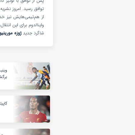
پس از توافق با لوئیز ک
توافق رسید. امروز نشریه 
واینالدوم برای این انتقا
شاگرد جدید
ژوزه مورینیو
وینی
برگ
کاپیت