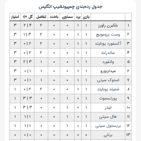
جدول رده‌بندی
چمپیونشیپ انگلیس
بازی
برد
مساوی
باخت
تفاضل
گل +|-
امتیاز
1
بلکبرن راورز
1
1
0
0
2
4 | 2
3
2
وست برومویچ
1
1
0
0
2
3 | 1
3
3
آکسفورد یونایتد
1
1
0
0
2
2 | 0
3
4
ساندرلند
1
1
0
0
2
2 | 0
3
5
واتفورد
1
1
0
0
1
3 | 2
3
6
میدلزبورو
1
1
0
0
1
1 | 0
3
7
استوک سیتی
1
1
0
0
1
1 | 0
3
8
شفیلد یونایتد
1
1
0
0
2
2 | 0
1
9
پورتسموث
1
0
1
0
0
3 | 3
1
10
لیدز
1
0
1
0
0
3 | 3
1
11
هال سیتی
1
0
1
0
0
1 | 1
1
12
بریستول سیتی
1
0
1
0
0
1 | 1
1
13
برنلی
0
0
0
0
0
0 | 0
0