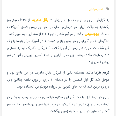
اخبار فوتبالی
به گزارش تی وی تو و به نقل از ورزش 3
رئال مادرید
از 6:30 صبح روز
یکشنبه به وقت ایران در دیداری تدارکاتی در تور پیش فصل آمریکا به
مصاف
یوونتوس
رفت و موفق شد با نتیجه 0-2 از سد این تیم عبور کند.
شاگردان کارلو آنچلوتی در اولین بازی دوستانه‌ در آمریکا برابر بارسا با یک
گل شکست خوردند و پس از آن با کلاب آمه‌ریکای مکزیک نیز به تساوی
2-2 رضایت داده بودند. این بازی اولین و البته آخرین پیروزی آنها در تور
پیش فصل بود.
کریم بنزما
مانند همیشه یکی از گلزنان رئال مادرید در این بازی بود و
موفق شد گل اول تیمش را در دقیقه 19 بازی از روی نقطه پنالتی وارد
دروازه پرین کند که به جای شزنی در دروازه یوونتوس ایستاده بود.
بازی در نیمه اول با تک گل این ستاره فرانسوی به پایان رسید و رئال در
نیمه دوم با پنج تغییر در ترکیبش در برابر تنها تغییر یوونتوس که حضور
آنخل دی‌ماریا در زمین بود به زمین برگشت.