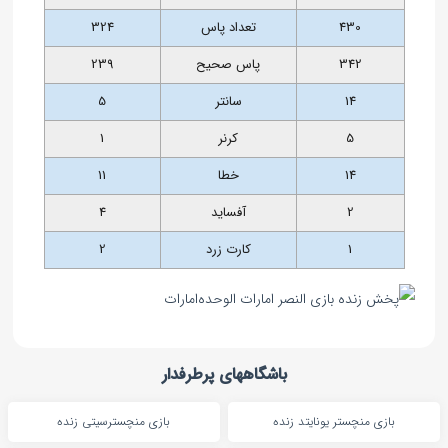
430
تعداد پاس
324
342
پاس صحیح
239
14
سانتر
5
5
کرنر
1
14
خطا
11
2
آفساید
4
1
کارت زرد
2
باشگاههای پرطرفدار
بازی منچستر یونایتد زنده
بازی منچسترسیتی زنده