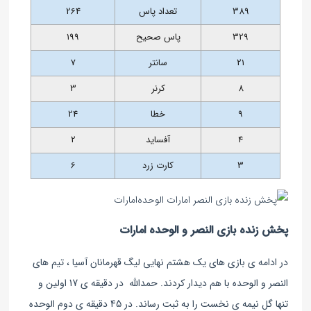
389
تعداد پاس
264
329
پاس صحیح
199
21
سانتر
7
8
کرنر
3
9
خطا
24
4
آفساید
2
3
کارت زرد
6
پخش زنده بازی النصر و الوحده‌ امارات
در ادامه ی بازی های یک هشتم نهایی لیگ قهرمانان آسیا ، تیم های
النصر و الوحده با هم دیدار کردند. حمدالله در دقیقه ی 17 اولین و
تنها گل نیمه ی نخست را به ثبت رساند. در 45 دقیقه ی دوم الوحده