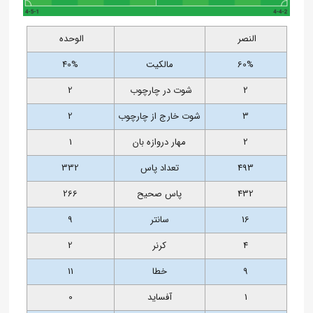
النصر
الوحده
60%
مالکیت
40%
2
شوت در چارچوب
2
3
شوت خارج از چارچوب
2
2
مهار دروازه بان
1
493
تعداد پاس
332
432
پاس صحیح
266
16
سانتر
9
4
کرنر
2
9
خطا
11
1
آفساید
0