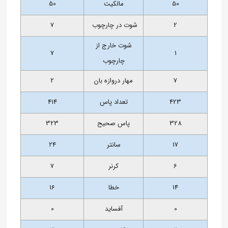
50
مالکیت
50
2
شوت در چارچوب
7
شوت خارج از
7
1
چارچوب
7
مهار دروازه بان
2
423
تعداد پاس
414
328
پاس صحیح
323
17
سانتر
24
6
کرنر
7
14
خطا
16
0
آفساید
0