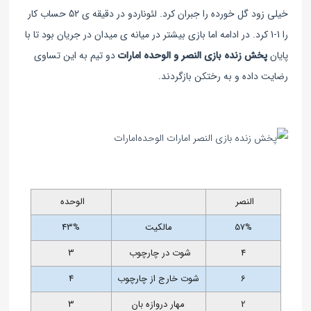
خیلی زود گل خورده را جبران کرد. لئوناردو در دقیقه ی 52 حساب کار
را 1-1 کرد. در ادامه اما بازی بیشتر در میانه ی میدان در جریان بود تا با
پایان
پخش زنده بازی النصر و الوحده‌ امارات
دو تیم به این تساوی
رضایت داده و به رختکن بازگردند.
النصر
الوحده
57%
مالکیت
43%
4
شوت در چارچوب
3
6
شوت خارج از چارچوب
4
2
مهار دروازه بان
3