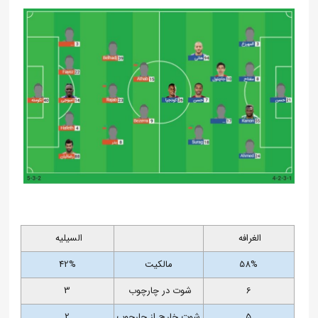
الغرافه
السیلیه
58%
مالکیت
42%
6
شوت در چارچوب
3
5
شوت خارج از چارچوب
2