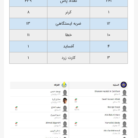
241
تعداد پاس
439
1
کرنر
8
12
ضربه ایستگاهی
13
10
خطا
11
4
آفساید
1
3
کارت زرد
1