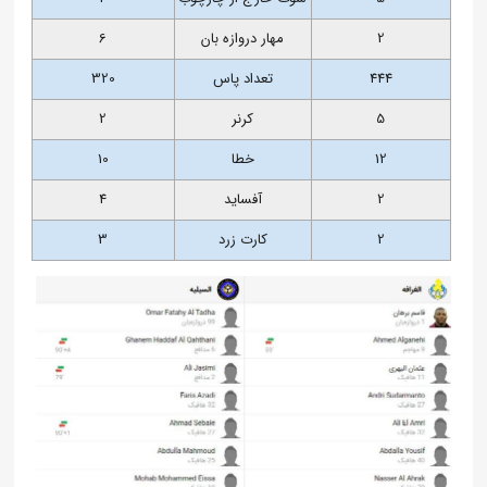
2
مهار دروازه بان
6
444
تعداد پاس
320
5
کرنر
2
12
خطا
10
2
آفساید
4
2
کارت زرد
3