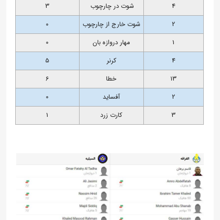
4
شوت در چارچوب
3
2
شوت خارج از چارچوب
0
1
مهار دروازه بان
0
4
کرنر
5
13
خطا
6
2
آفساید
0
3
کارت زرد
1