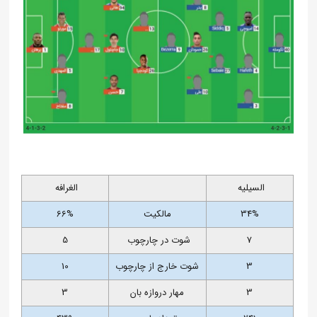
السیلیه
الغرافه
34%
مالکیت
66%
7
شوت در چارچوب
5
3
شوت خارج از چارچوب
10
3
مهار دروازه بان
3