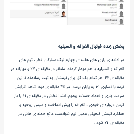
پخش زنده فوتبال الغرافه و السیلیه
در ادامه ی بازی های هفته ی چهارم لیگ ستارگان قطر ، تیم های
الغرافه و السیلیه با هم دیدار کردند. ماداتر در دقیقه ی 27 و دیاباته در
دقیقه ی 42 هر کدام یک گل برای تیمشان به ثبت رساندند تا این
نیمه با تساوی 1-1 به پایان برسد. در 45 دقیقه ی دوم شاهد افزایش
سرعت بازی و تعداد حملات بودیم. ابتدا قطانی در دقیقه ی 61 با باز
کردن دروازه ی خودی ، الغرافه را پیش انداخت و سپس روحیه و
عملکرد تیمش ضعیفی همین تیم نتوانست مانع حمله ی هانی در
دقیقه ی 71 شود .