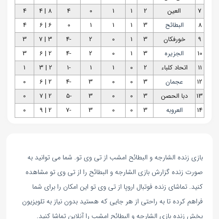
7
العین
2
1
1
0
4
8 | 4
4
8
البطائح
3
1
1
1
0
6 | 6
4
9
خورفكان
3
1
0
2
-4
3 | 7
3
10
الجزیره
3
1
0
2
-4
2 | 6
3
11
اتحاد كلباء
2
0
1
1
-1
2 | 3
1
12
عجمان
3
0
0
3
-4
2 | 6
0
13
دبا الحصن
3
0
0
3
-5
2 | 7
0
14
العروبه
3
0
0
3
-7
2 | 9
0
بازی زنده الشارجه و البطائح امشب از تی وی تو. شما می توانید به
صورت زنده گزارش بازی الشارجه و البطائح را از تی وی تو مشاهده
کنید. تماشای زنده فوتبال اروپا از تی وی تو این امکان را برای شما
فراهم کرده تا به راحتی از هر جایی که هستید بدون نیاز به تلویزیون
پخش زنده بازی الشارجه و البطائح امشب را آنلاین تماشا کنید.