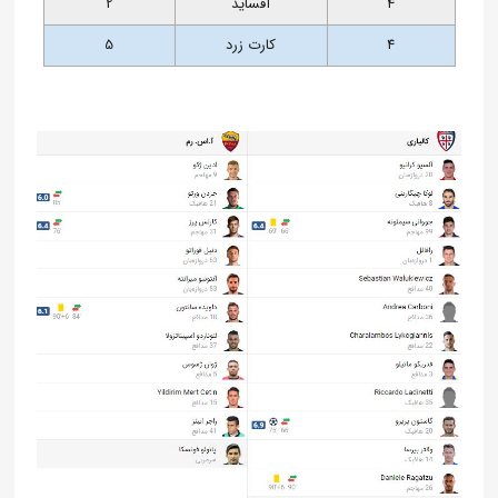
4
آفساید
2
4
کارت زرد
5