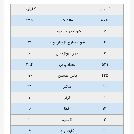
آ‌اس‌رم
کالیاری
57%
مالکیت
43%
7
شوت در چارچوب
2
4
شوت خارج از چارچوب
3
2
مهار دروازه بان
6
531
تعداد پاس
394
425
پاس صحیح
276
10
سانتر
24
1
کرنر
1
13
خطا
18
2
آفساید
2
3
کارت زرد
4