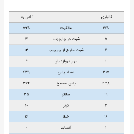
کالیاری
آ اس رم
41%
مالکیت
59%
5
شوت در چارچوب
3
2
شوت خارج از چارچوب
13
1
مهار دروازه بان
4
315
تعداد پاس
439
238
پاس صحیح
374
19
سانتر
35
2
کرنر
10
16
خطا
16
1
آفساید
0