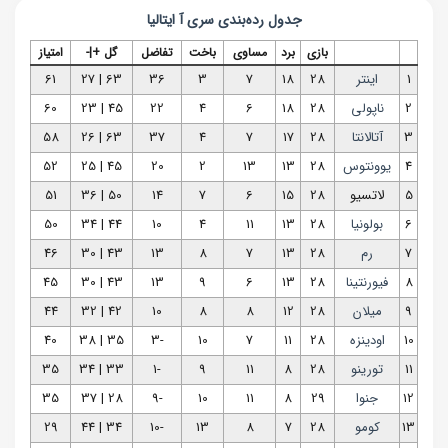
جدول رده‌بندی
سری آ ایتالیا
بازی
برد
مساوی
باخت
تفاضل
گل +|-
امتیاز
1
اینتر
28
18
7
3
36
63 | 27
61
2
ناپولی
28
18
6
4
22
45 | 23
60
3
آتالانتا
28
17
7
4
37
63 | 26
58
4
یوونتوس
28
13
13
2
20
45 | 25
52
5
لاتسیو
28
15
6
7
14
50 | 36
51
6
بولونیا
28
13
11
4
10
44 | 34
50
7
رم
28
13
7
8
13
43 | 30
46
8
فیورنتینا
28
13
6
9
13
43 | 30
45
9
میلان
28
12
8
8
10
42 | 32
44
10
اودینزه
28
11
7
10
-3
35 | 38
40
11
تورینو
28
8
11
9
-1
33 | 34
35
12
جنوا
29
8
11
10
-9
28 | 37
35
13
کومو
28
7
8
13
-10
34 | 44
29