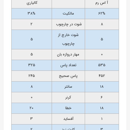
آ اس رم
کالیاری
62%
مالکیت
38%
8
شوت در چارچوب
2
شوت خارج از
5
5
چارچوب
0
مهار دروازه بان
5
535
تعداد پاس
325
452
پاس صحیح
245
18
سانتر
8
6
کرنر
0
18
خطا
20
1
آفساید
3
3
کارت زرد
2