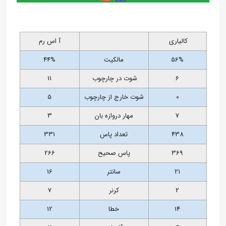
کالیاری
آ اس رم
56%
مالکیت
44%
6
شوت در چارچوب
11
0
شوت خارج از چارچوب
5
7
مهار دروازه بان
3
438
تعداد پاس
331
369
پاس صحیح
266
21
سانتر
16
2
کرنر
7
14
خطا
12