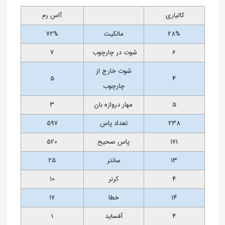
کالیاری
آاس رم
28%
مالکیت
72%
6
شوت در چارچوب
7
شوت خارج از
5
4
چارچوب
5
مهار دروازه بان
3
238
تعداد پاس
597
171
پاس صحیح
520
13
سانتر
25
4
کرنر
10
14
خطا
17
4
آفساید
1