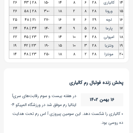
14
کالیاری
28
6
8
14
-15
28 | 43
26
15
ورونا
28
8
2
18
-30
28 | 58
26
16
لچه
29
6
7
16
-27
21 | 48
25
17
پارما
28
5
9
14
-14
34 | 48
24
18
امپولی
28
4
10
14
-22
23 | 45
22
19
ونتزیا
28
3
10
15
-19
23 | 42
19
20
مونتزا
28
2
8
18
-25
23 | 48
14
پخش زنده فوتبال رم کالیاری
در هفته بیست و سوم رقابت‌های سری‌آ
16 بهمن 1402
ایتالیا رم موفق شد در ورزشگاه المپیکو 4-
0 کالیاری را شکست دهد. این سومین پیروزی آ اس رم تحت هدایت
ده روسی بود.