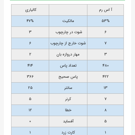
آ اس رم
کالیاری
53%
مالکیت
47%
6
شوت در چارچوب
3
7
شوت خارج از چارچوب
6
3
مهار دروازه بان
2
480
تعداد پاس
414
422
پاس صحیح
366
13
سانتر
25
7
کرنر
5
8
خطا
12
5
آفساید
0
1
کارت زرد
1